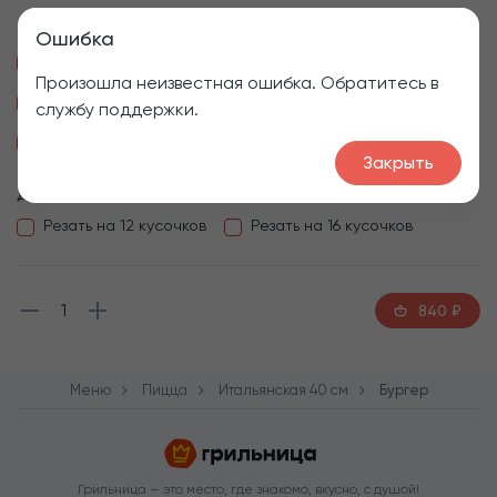
Убрать
Ошибка
Бекон
Соус гриль
Лук криспи
Произошла неизвестная ошибка. Обратитесь в
Маринованный огурец
Мясо цыпленка
службу поддержки.
Орегано
Помидоры
Чесночное масло
Закрыть
Дополнительно
Резать на 12 кусочков
Резать на 16 кусочков
1
840
₽
Меню
Пицца
Итальянская 40 см
Бургер
Грильница — это место, где знакомо, вкусно, с душой!