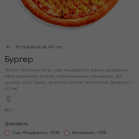
Итальянская 40 см
Бургер
Тесто, томатный соус, сыр моцарелла, бекон, рубленое
мясо цыпленка, огурец маринованные, помидоры, лук
криспи, соус гриль, орегано, масло чесночное. Диаметр -
40 см.
860 г
Добавить
Сыр Моцарелла, +80₽
Халапеньо, +30₽