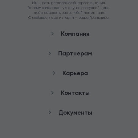
Мы — сеть ресторанов быстрого питания.
Готовим качественную еду, по доступной цене,
чтобы радовать вас в любой момент дня.
С любовью к еде и людям — ваша Грильница.
Компания
О нас
Партнерам
Рестораны
Франшиза
Карьера
Аренда
Стать агентом
Снабжение
качества
Контакты
Работа в Грильнице
Служба заботы
Документы
8 (800) 100-82-90
Публичная оферта
+7 (3852) 50-50-65
Политика