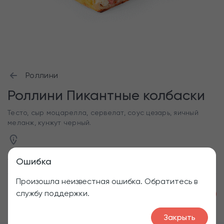
Роллини
Роллини Пикантные колбаски
Тесто, сыр моцарелла, сервелат, соус цезарь, яичный
меланж, кунжут черный.
270 г
Ошибка
Произошла неизвестная ошибка. Обратитесь в
службу поддержки.
1
240
₽
Закрыть